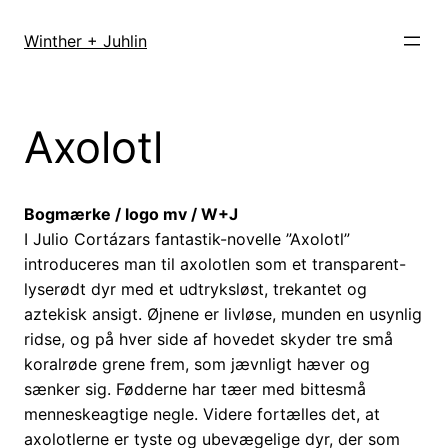
Spring
til
Winther + Juhlin
indhold
Axolotl
Bogmærke / logo mv / W+J
I Julio Cortázars fantastik-novelle ”Axolotl”
introduceres man til axolotlen som et transparent-
lyserødt dyr med et udtryksløst, trekantet og
aztekisk ansigt. Øjnene er livløse, munden en usynlig
ridse, og på hver side af hovedet skyder tre små
koralrøde grene frem, som jævnligt hæver og
sænker sig. Fødderne har tæer med bittesmå
menneskeagtige negle. Videre fortælles det, at
axolotlerne er tyste og ubevægelige dyr, der som