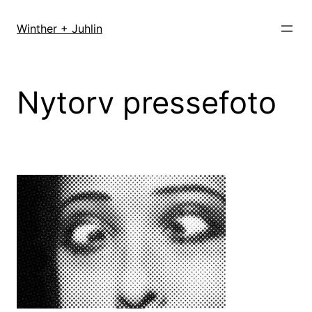
Spring
til
Winther + Juhlin
indhold
Nytorv pressefoto