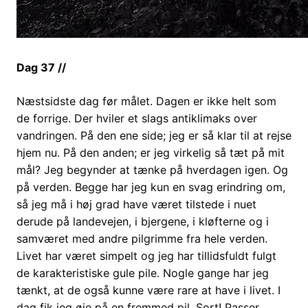
Dag 37 //
Næstsidste dag før målet. Dagen er ikke helt som
de forrige. Der hviler et slags antiklimaks over
vandringen. På den ene side; jeg er så klar til at rejse
hjem nu. På den anden; er jeg virkelig så tæt på mit
mål? Jeg begynder at tænke på hverdagen igen. Og
på verden. Begge har jeg kun en svag erindring om,
så jeg må i høj grad have været tilstede i nuet
derude på landevejen, i bjergene, i kløfterne og i
samværet med andre pilgrimme fra hele verden.
Livet har været simpelt og jeg har tillidsfuldt fulgt
de karakteristiske gule pile. Nogle gange har jeg
tænkt, at de også kunne være rare at have i livet. I
dag fik jeg øje på en fremmed pil. Sort! Passer