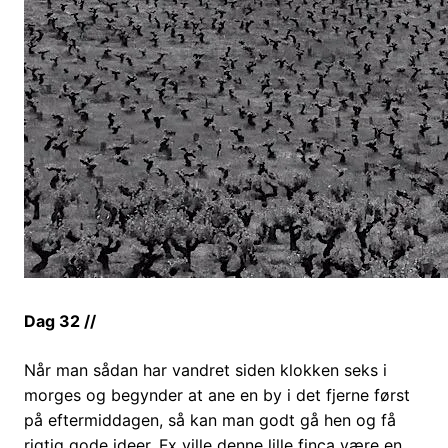
Dag 32 //
Når man sådan har vandret siden klokken seks i
morges og begynder at ane en by i det fjerne først
på eftermiddagen, så kan man godt gå hen og få
rigtig gode ideer. Fx ville denne lille finca være en