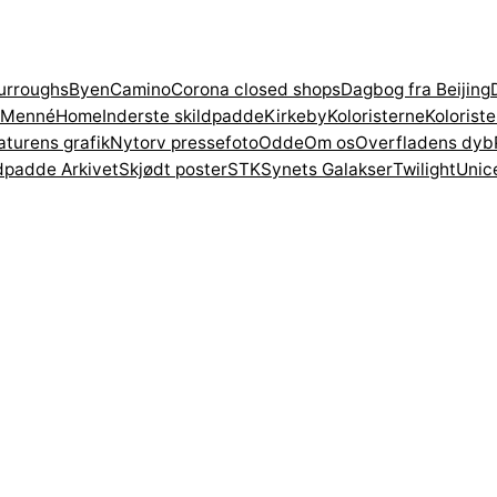
urroughs
Byen
Camino
Corona closed shops
Dagbog fra Beijing
 Menné
Home
Inderste skildpadde
Kirkeby
Koloristerne
Kolorist
aturens grafik
Nytorv pressefoto
Odde
Om os
Overfladens dyb
dpadde Arkivet
Skjødt poster
STK
Synets Galakser
Twilight
Unic