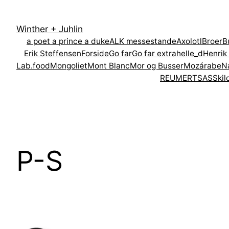
Spring
til
Winther + Juhlin
indhold
a poet a prince a duke
ALK messestande
Axolotl
Broer
B
Erik Steffensen
Forside
Go far
Go far extra
helle_d
Henrik
Lab.food
Mongoliet
Mont Blanc
Mor og Busser
Mozárabe
N
REUMERT
SAS
Skil
P-S