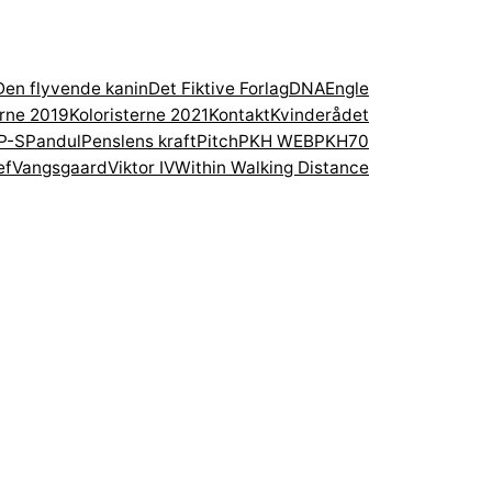
Den flyvende kanin
Det Fiktive Forlag
DNA
Engle
erne 2019
Koloristerne 2021
Kontakt
Kvinderådet
P-S
Pandul
Penslens kraft
Pitch
PKH WEB
PKH70
ef
Vangsgaard
Viktor IV
Within Walking Distance